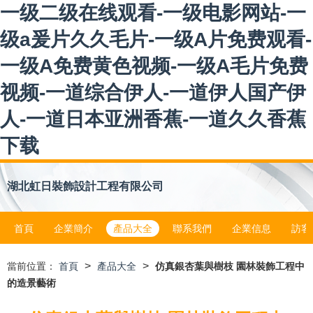
一级二级在线观看-一级电影网站-一
级a爰片久久毛片-一级A片免费观看-
一级A免费黄色视频-一级A毛片免费
视频-一道综合伊人-一道伊人国产伊
人-一道日本亚洲香蕉-一道久久香蕉
下载
湖北虹日裝飾設計工程有限公司
首頁
企業簡介
產品大全
聯系我們
企業信息
訪客
>
>
當前位置：
首頁
產品大全
仿真銀杏葉與樹枝 園林裝飾工程中
的造景藝術