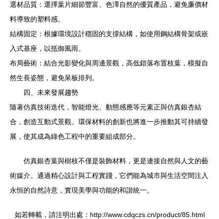
選材品質：選擇葉片細節豐富、色澤自然的優質產品，避免廉價材
料導致的塑料感。
結構固定：根據環境設計穩固的支撐結構，如使用鋼結構骨架或嵌
入式基座，以抵御風雨。
布局藝術：結合光影變化與周邊景觀，高低錯落布置枝葉，模擬自
然生長姿態，避免呆板排列。
四、未來發展趨勢
隨著仿真技術迭代，智能燈光、動態感應等元素正與仿真銀杏結
合，創造互動式景觀。環保材料的創新也將進一步推動其可持續發
展，使其成為綠色工程中的重要組成部分。
仿真銀杏葉與樹枝不僅是裝飾材料，更是連接自然與人文的藝
術媒介。通過精心設計與工程實踐，它們能為城市與生活空間注入
永恒的自然詩意，實現美學與功能的和諧統一。
如若轉載，請注明出處：http://www.cdqczs.cn/product/85.html