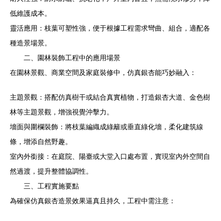
低維護成本。
靈活應用：枝葉可塑性強，便于根據工程需求彎曲、組合，適配各
種造景場景。
二、園林裝飾工程中的應用場景
在園林景觀、商業空間及家庭裝修中，仿真銀杏能巧妙融入：
主題景觀：搭配仿真樹干或結合真實植物，打造銀杏大道、金色樹
林等主題景觀，增強視覺沖擊力。
墻面與圍欄裝飾：將枝葉編織成綠籬或垂直綠化墻，柔化建筑線
條，增添自然野趣。
室內外銜接：在庭院、陽臺或大堂入口處布置，實現室內外空間自
然過渡，提升整體協調性。
三、工程實施要點
為確保仿真銀杏造景效果逼真且持久，工程中需注意：