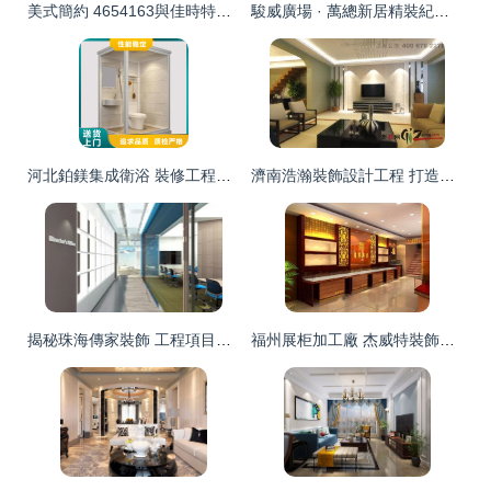
美式簡約 4654163與佳時特裝飾的裝修工程解讀
駿威廣場 · 萬總新居精裝紀｜458㎡，以匠心對話空間
河北鉑鎂集成衛浴 裝修工程選材的理想之選
濟南浩瀚裝飾設計工程 打造品質裝修新典范
揭秘珠海傳家裝飾 工程項目經理的另一面
福州展柜加工廠 杰威特裝飾打造商業空間新標桿