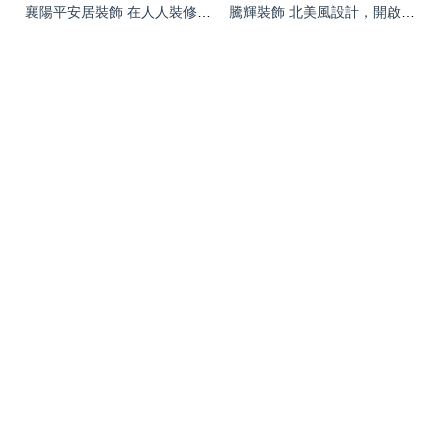
襄陽平安居裝飾 在人人裝修網打造理想家居的可靠伙伴
騰輝裝飾 北美風設計，開啟舒適雅致生活新篇章