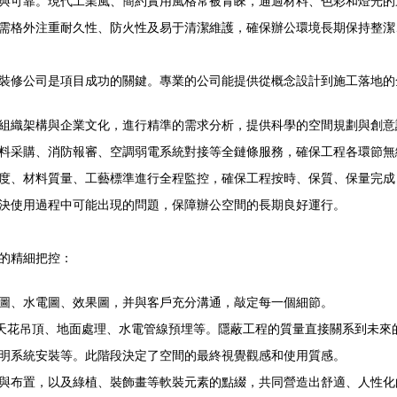
與可靠。現代工業風、簡約實用風格常被青睞，通過材料、色彩和燈光的
需格外注重耐久性、防火性及易于清潔維護，確保辦公環境長期保持整潔
裝修公司是項目成功的關鍵。專業的公司能提供從概念設計到施工落地的
組織架構與企業文化，進行精準的需求分析，提供科學的空間規劃與創意
料采購、消防報審、空調弱電系統對接等全鏈條服務，確保工程各環節無
度、材料質量、工藝標準進行全程監控，確保工程按時、保質、保量完成
決使用過程中可能出現的問題，保障辦公空間的長期良好運行。
的精細把控：
圖、水電圖、效果圖，并與客戶充分溝通，敲定每一個細節。
、天花吊頂、地面處理、水電管線預埋等。隱蔽工程的質量直接關系到未來
明系統安裝等。此階段決定了空間的最終視覺觀感和使用質感。
與布置，以及綠植、裝飾畫等軟裝元素的點綴，共同營造出舒適、人性化