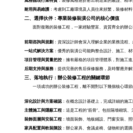
風格體現行業特質
：裝修風格應折射出制造業的嚴謹、精準
耐用與易維護
：考慮到工廠環境及人員往來頻繁，裝修材料
二、選擇伙伴：專業裝修裝潢公司的核心價值
面對復雜的裝修工程，一家經驗豐富、資質齊全的辦公
前期咨詢與規劃
：資深設計師會深入理解企業的業務流程、
一站式解決方案
：優秀的裝潢公司能夠整合設計、施工、材
項目管理與質量把控
：擁有嚴格的項目管理體系，對施工進
后期支持與服務
：提供完善的售后保修服務，及時響應并解
三、落地執行：辦公裝修工程的關鍵環節
一項成功的辦公裝修工程，離不開對以下幾個核心環節
深化設計與方案確認
：在概念設計基礎上，完成詳細的施工
主體施工與隱蔽工程
：這是工程的“筋骨”。包括隔墻砌筑
裝飾面層與安裝工程
：墻面裝飾、地板鋪設、門窗安裝、照
家具配置與軟裝陳設
：辦公家具、會議桌椅、儲物柜的選購