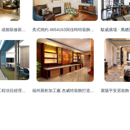
打造溫馨家園的秘密 成都裝修新趨勢與智能折疊門的選擇
美式簡約 4654163與佳時特裝飾的裝修工程解讀
揭秘珠海傳家裝飾 工程項目經理的另一面
福州展柜加工廠 杰威特裝飾打造商業空間新標桿