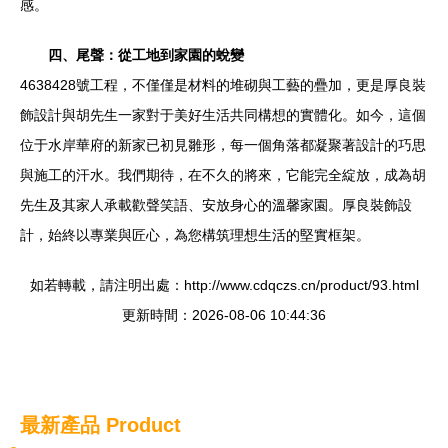
感。
四、尾聲：從工地到家園的蛻變
4638428號工程，不僅僅是材料的堆砌與工藝的疊加，更是厚良裝
飾設計與胡先生一家對于美好生活共同構想的實體化。如今，這個
位于水岸華府的新家已初見雛形，每一個角落都凝聚著設計的巧思
與施工的汗水。我們期待，在不久的將來，它能完全綻放，成為胡
先生及其家人承載歡聲笑語、安放身心的溫馨家園。厚良裝飾設
計，始終以專業與匠心，為您構筑理想生活的堅實框架。
如若轉載，請注明出處：http://www.cdqczs.cn/product/93.html
更新時間：2026-08-06 10:44:36
最新產品
Product