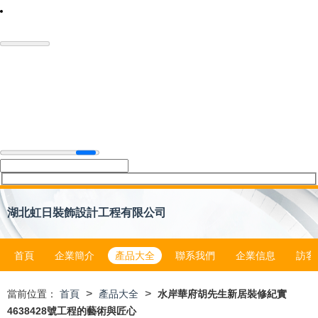
湖北虹日裝飾設計工程有限公司
首頁
企業簡介
產品大全
聯系我們
企業信息
訪客
>
>
當前位置：
首頁
產品大全
水岸華府胡先生新居裝修紀實
4638428號工程的藝術與匠心