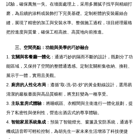
試驗，確保萬無一失。在墻面處理上，采用多層膩子找平與精細打
磨，為后續的涂料或裝飾打下完美基礎。定制柜體的安裝嚴絲合
縫，展現了精密的加工與安裝水準。整個施工過程，項目經理嚴格
把控進度與質量，確保工程高效、高質地向前推進。
三、空間亮點：功能與美學的巧妙融合
1.
玄關與客餐廳一體化
：通過巧妙的隔而不斷的設計，既劃分了功
能區域，又保持了空間的整體通透感。定制玄關柜集收納、換鞋、
展示于一體，實用且美觀。
2.
廚房的人性化布局
：遵循“取-洗-切-炒”的黃金動線設計，選用易
清潔的巖板臺面與高品質櫥柜，將烹飪變為一種享受。
3.
主臥套房式體驗
：將睡眠區、衣帽間與主衛進行一體化規劃，提
升了私密性與便利性，營造出酒店式的尊享體驗。
4.
智能家居系統集成
：預裝了智能燈光、窗簾及安防系統，通過手
機或語音即可輕松控制，為胡先生一家未來生活增添了科技便捷