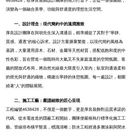
4638428，在厚良裝飾設計團隊的傾力打造下，正從一張張圖紙，
演變為一個融合美學、功能與舒適度的理想生活空間。
一、設計理念：現代簡約中的溫潤雅致
厚良設計團隊在與胡先生深入溝通后，精準捕捉了其對于“寧靜、
質感、通透”的核心訴求。設計方案摒棄繁復，以現代簡約風格為
基調，大量運用原木、石材、金屬等天然材質，搭配低飽和度的中
性色彩，旨在營造一個既時尚大氣又不失家庭溫度的空間氛圍。客
廳的開放式布局，將自然光線最大限度引入室內；臥室則通過柔和
的燈光與舒適的織物，構建出寧靜的休憩氛圍。每一處設計，都圍
繞著“人”的體驗展開。
二、施工工藝：嚴謹細致的匠心呈現
工程編號4638428，不僅是一個數字，更是厚良裝飾對品質承諾的
代碼。從水電改造的隱蔽工程開始，團隊便嚴格執行標準化施工工
藝。管線排布橫平豎直，標識清晰；防水工程經過多層涂刷與閉水